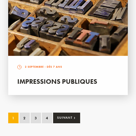
2 SEPTEMBRE
- DÈS 7 ANS
IMPRESSIONS PUBLIQUES
›
1
2
3
4
SUIVANT