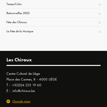
TempoColor
Retrouvailles 2025
Fête des Chiroux
La Fête de la Musique
Les Chiroux
Centre Culturel de Liège
Place des Carmes, 8 - 4000 LIÈGE
T :
+32(0)4 223 19 60
E :
info@chiroux.be
Google map