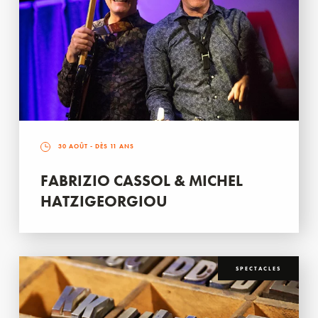
30 AOÛT
- DÈS 11 ANS
FABRIZIO CASSOL & MICHEL
HATZIGEORGIOU
SPECTACLES