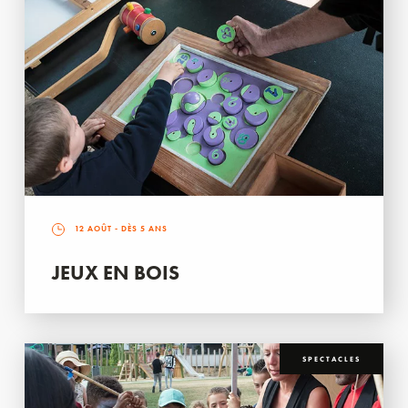
12 AOÛT
- DÈS 5 ANS
JEUX EN BOIS
SPECTACLES