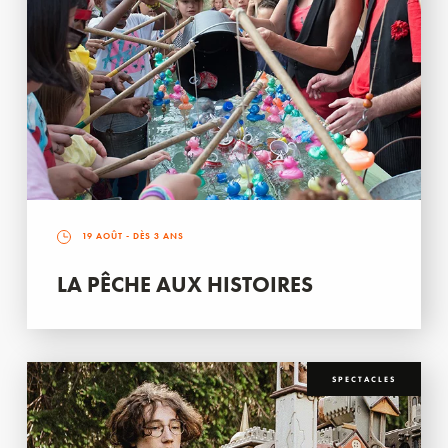
19 AOÛT
- DÈS 3 ANS
LA PÊCHE AUX HISTOIRES
SPECTACLES