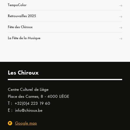
TempoColor
Retrouvailles 2025
Fête des Chiroux
La Fête de la Musique
Les Chiroux
Centre Culturel de Liège
Place des Carmes, 8 - 4000 LIÈGE
T :
+32(0)4 223 19 60
E :
info@chiroux.be
Google map