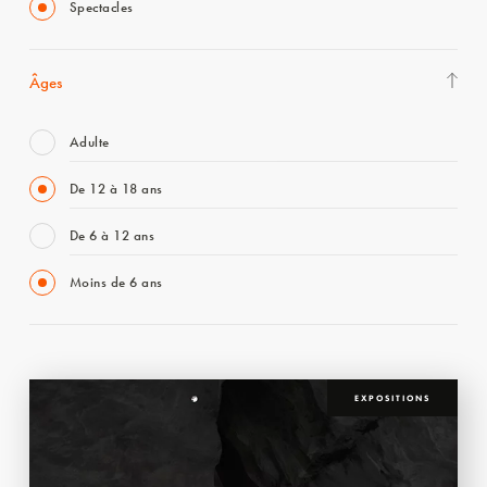
Spectacles
Âges
Adulte
De 12 à 18 ans
De 6 à 12 ans
Moins de 6 ans
EXPOSITIONS