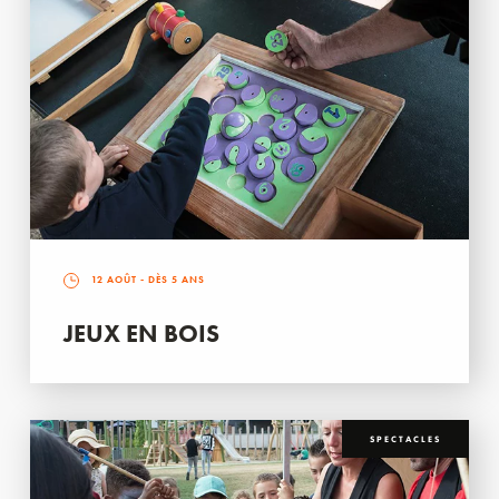
12 AOÛT
- DÈS 5 ANS
JEUX EN BOIS
SPECTACLES