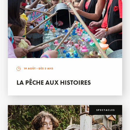
19 AOÛT
- DÈS 3 ANS
LA PÊCHE AUX HISTOIRES
SPECTACLES