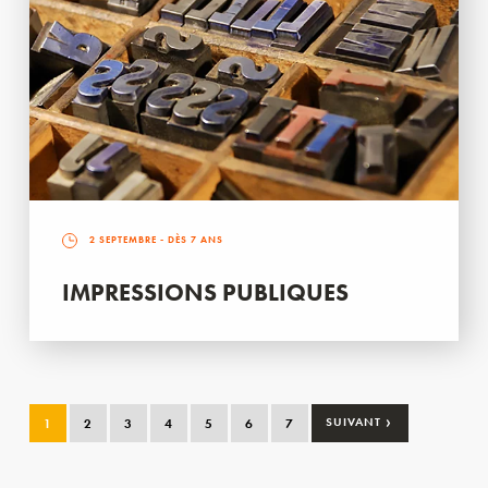
2 SEPTEMBRE
- DÈS 7 ANS
IMPRESSIONS PUBLIQUES
›
1
2
3
4
5
6
7
SUIVANT