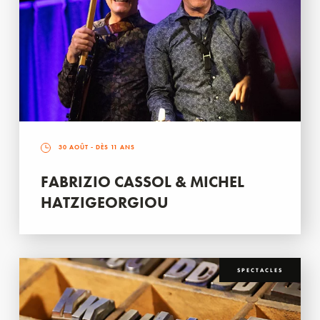
30 AOÛT
- DÈS 11 ANS
FABRIZIO CASSOL & MICHEL
HATZIGEORGIOU
SPECTACLES