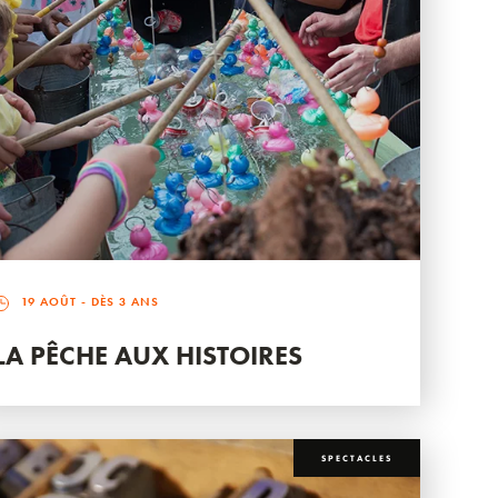
19 AOÛT
- DÈS 3 ANS
LA PÊCHE AUX HISTOIRES
SPECTACLES