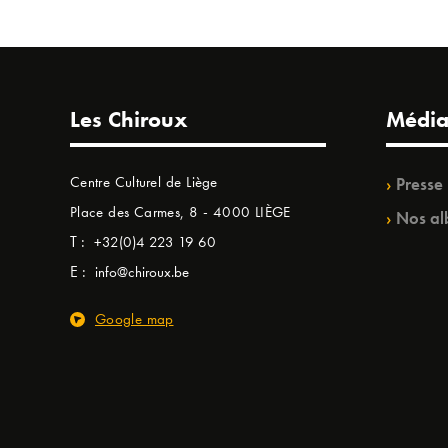
Les Chiroux
Média
Centre Culturel de Liège
Presse
Place des Carmes, 8 - 4000 LIÈGE
Nos al
T :
+32(0)4 223 19 60
E :
info@chiroux.be
Google map