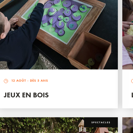
12 AOÛT
- DÈS 5 ANS
JEUX EN BOIS
SPECTACLES