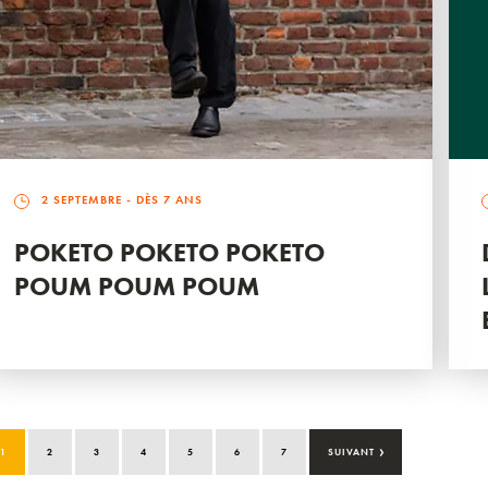
2 SEPTEMBRE
- DÈS 7 ANS
POKETO POKETO POKETO
POUM POUM POUM
›
1
2
3
4
5
6
7
SUIVANT