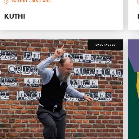
26 AOÛT
- DÈS 3 ANS
KUTHI
SPECTACLES