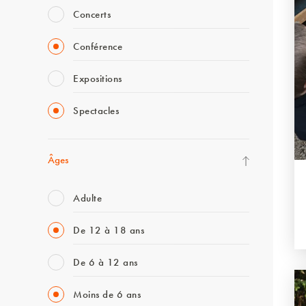
Concerts
Conférence
Expositions
Spectacles
Âges
Adulte
De 12 à 18 ans
De 6 à 12 ans
Moins de 6 ans