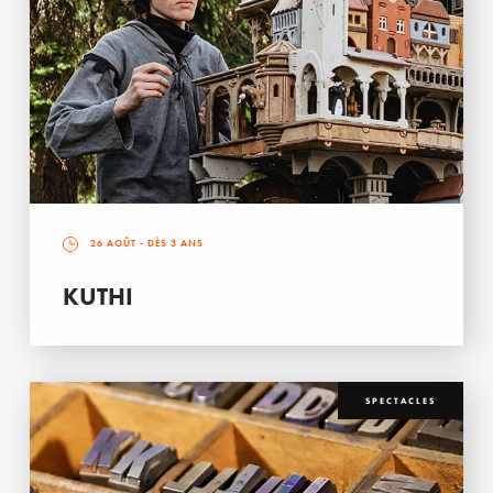
26 AOÛT
- DÈS 3 ANS
KUTHI
SPECTACLES