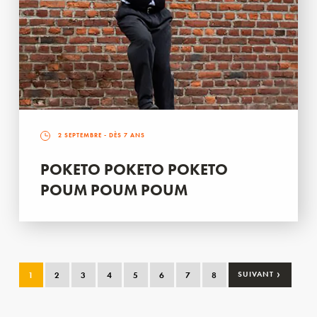
2 SEPTEMBRE
- DÈS 7 ANS
POKETO POKETO POKETO
POUM POUM POUM
›
1
2
3
4
5
6
7
8
SUIVANT