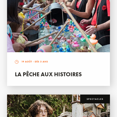
19 AOÛT
- DÈS 3 ANS
LA PÊCHE AUX HISTOIRES
SPECTACLES