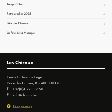
TempoColor
Retrouvailles 2025
Fête des Chiroux
La Fête de la Musique
Les Chiroux
Centre Culturel de Liège
Place des Carmes, 8 - 4000 LIÈGE
T :
+32(0)4 223 19 60
E :
info@chiroux.be
Google map