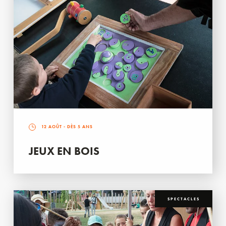
12 AOÛT
- DÈS 5 ANS
JEUX EN BOIS
SPECTACLES