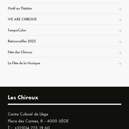
Noël au Théâtre
WE ARE CHIROUX
TempoColor
Retrouvailles 2025
Fête des Chiroux
La Fête de la Musique
Les Chiroux
Centre Culturel de Liège
Place des Carmes, 8 - 4000 LIÈGE
T :
+32(0)4 223 19 60