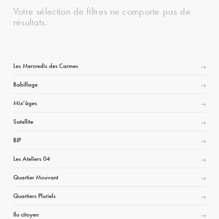
Votre sélection de filtres ne comporte pas de
résultats.
Les Mercredis des Carmes
Babillage
Mix’âges
Satellite
BIP
Les Ateliers 04
Quartier Mouvant
Quartiers Pluriels
Ilo citoyen