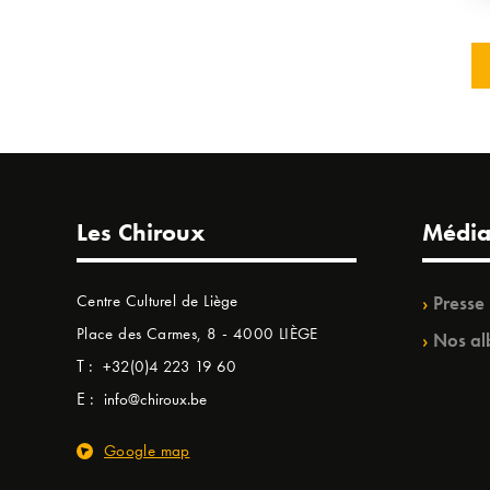
Les Chiroux
Média
Centre Culturel de Liège
Presse
Place des Carmes, 8 - 4000 LIÈGE
Nos al
T :
+32(0)4 223 19 60
E :
info@chiroux.be
Google map