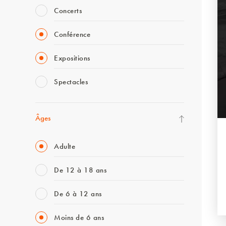
Concerts
Conférence
Expositions
Spectacles
Âges
Adulte
De 12 à 18 ans
De 6 à 12 ans
Moins de 6 ans