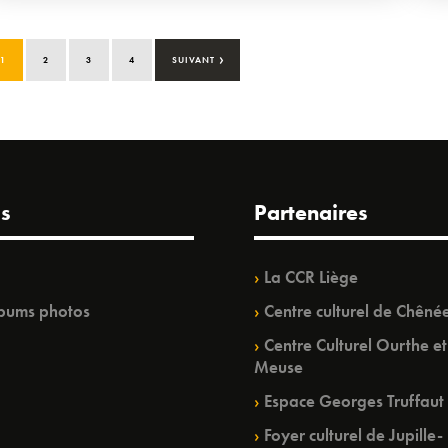
›
1
2
3
4
SUIVANT
s
Partenaires
La CCR Liège
bums photos
Centre culturel de Chêné
Centre Culturel Ourthe et
Meuse
Espace Georges Truffaut
Foyer culturel de Jupille-