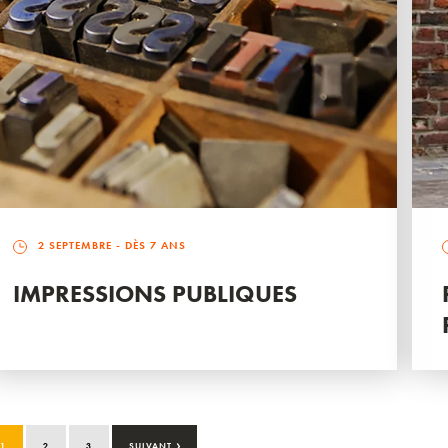
2 SEPTEMBRE
- DÈS 7 ANS
IMPRESSIONS PUBLIQUES
›
1
2
3
SUIVANT