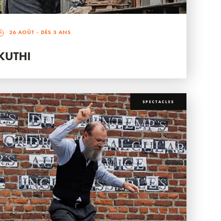
26 AOÛT
- DÈS 3 ANS
KUTHI
SPECTACLES