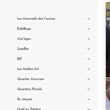
Les Mercredis des Carmes
Babillage
Mix’âges
Satellite
BIP
Les Ateliers 04
Quartier Mouvant
Quartiers Pluriels
Ilo citoyen
Noël au Théâtre