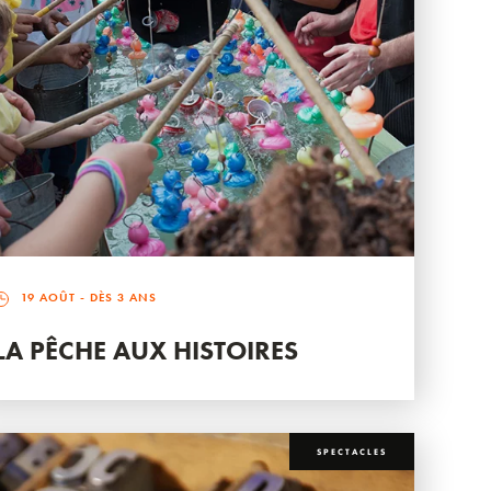
19 AOÛT
- DÈS 3 ANS
LA PÊCHE AUX HISTOIRES
SPECTACLES