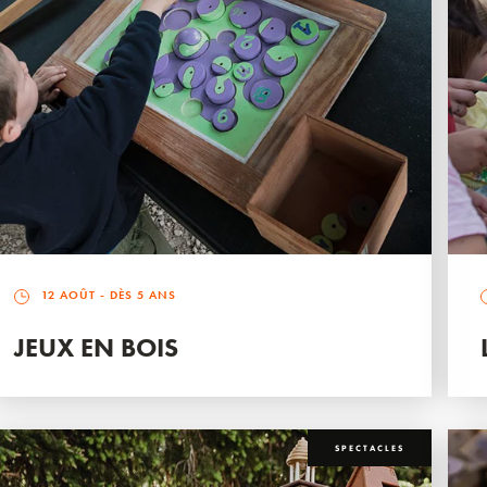
12 AOÛT
- DÈS 5 ANS
JEUX EN BOIS
SPECTACLES