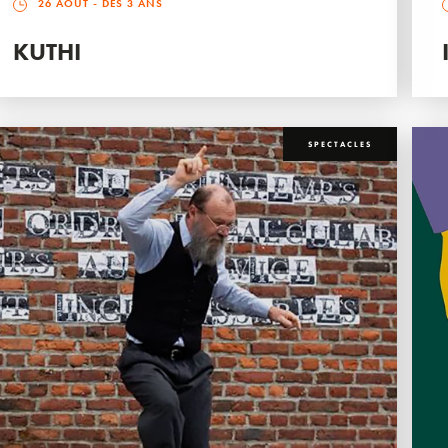
26 AOÛT
- DÈS 3 ANS
KUTHI
SPECTACLES