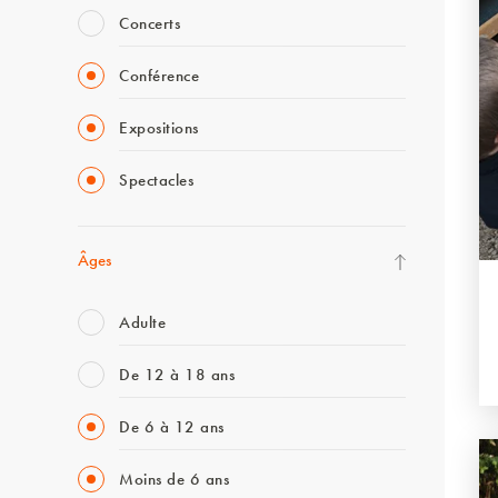
Concerts
Conférence
Expositions
Spectacles
Âges
Adulte
De 12 à 18 ans
De 6 à 12 ans
Moins de 6 ans