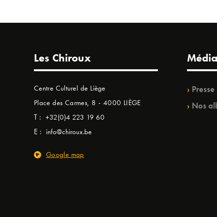
Les Chiroux
Média
Centre Culturel de Liège
Presse
Place des Carmes, 8 - 4000 LIÈGE
Nos al
T :
+32(0)4 223 19 60
E :
info@chiroux.be
Google map