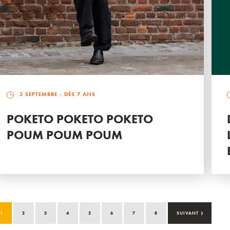
2 SEPTEMBRE
- DÈS 7 ANS
POKETO POKETO POKETO
POUM POUM POUM
›
1
2
3
4
5
6
7
8
SUIVANT