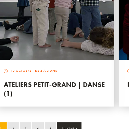
10 OCTOBRE
- DE 2 À 3 ANS
ATELIERS PETIT-GRAND | DANSE
(1)
›
1
2
3
4
5
SUIVANT