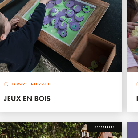
12 AOÛT
- DÈS 5 ANS
JEUX EN BOIS
SPECTACLES