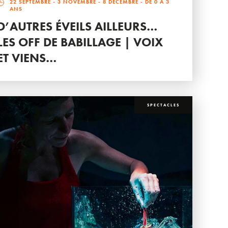
22 SEPTEMBRE
-
3 NOVEMBRE
-
8 DÉCEMBRE
- DE 0 À 3
ANS
D’AUTRES ÉVEILS AILLEURS…
LES OFF DE BABILLAGE | VOIX
ET VIENS…
SPECTACLES