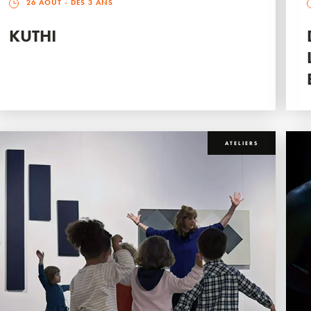
26 AOÛT
- DÈS 3 ANS
KUTHI
ATELIERS