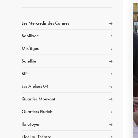
Les Mercredis des Carmes
Babillage
Mix’âges
Satellite
BIP
Les Ateliers 04
Quartier Mouvant
Quartiers Pluriels
Ilo citoyen
Noël au Théâtre