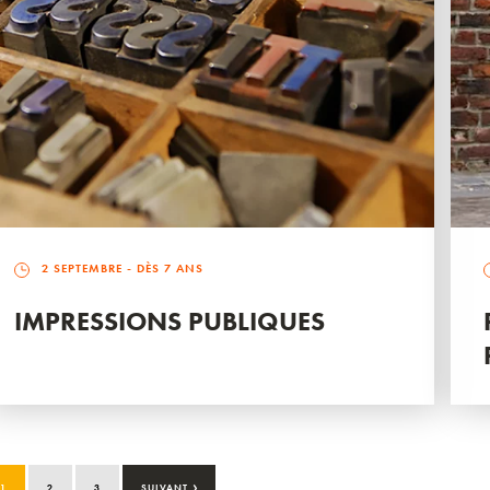
2 SEPTEMBRE
- DÈS 7 ANS
IMPRESSIONS PUBLIQUES
›
1
2
3
SUIVANT