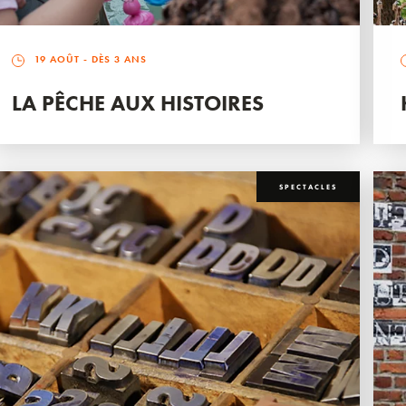
19 AOÛT
- DÈS 3 ANS
LA PÊCHE AUX HISTOIRES
SPECTACLES