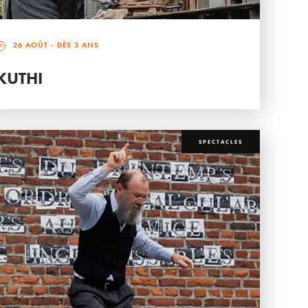
26 AOÛT
- DÈS 3 ANS
KUTHI
SPECTACLES