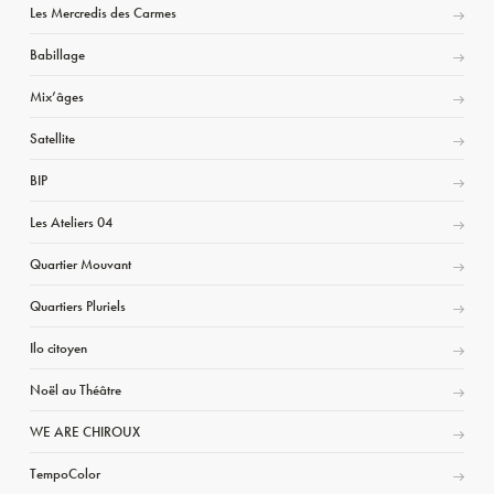
Les Mercredis des Carmes
Babillage
Mix’âges
Satellite
BIP
Les Ateliers 04
Quartier Mouvant
Quartiers Pluriels
Ilo citoyen
Noël au Théâtre
WE ARE CHIROUX
TempoColor