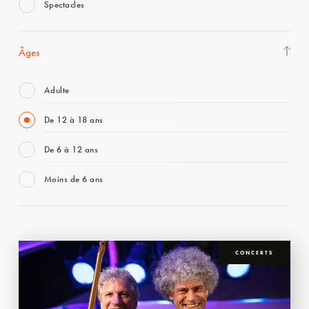
Spectacles
Âges
Adulte
De 12 à 18 ans
De 6 à 12 ans
Moins de 6 ans
CONCERTS