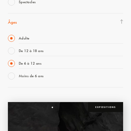
Spectacles
Âges
Adulte
De 12 à 18 ans
De 6 à 12 ans
Moins de 6 ans
EXPOSITIONS