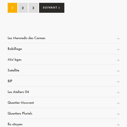
›
1
2
3
SUIVANT
Les Mercredis des Carmes
Babillage
Mix’âges
Satellite
BIP
Les Ateliers 04
Quartier Mouvant
Quartiers Pluriels
Ilo citoyen