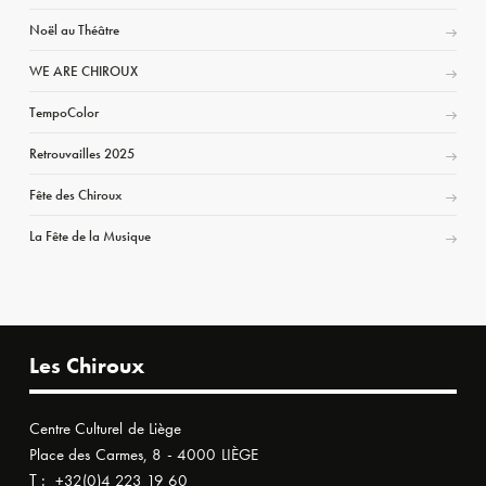
Noël au Théâtre
WE ARE CHIROUX
TempoColor
Retrouvailles 2025
Fête des Chiroux
La Fête de la Musique
Les Chiroux
Centre Culturel de Liège
Place des Carmes, 8 - 4000 LIÈGE
T :
+32(0)4 223 19 60