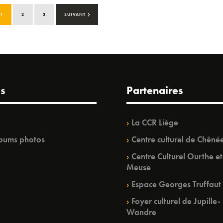
›
1
2
3
SUIVANT
s
Partenaires
La CCR Liège
bums photos
Centre culturel de Chêné
Centre Culturel Ourthe et
Meuse
Espace Georges Truffaut
Foyer culturel de Jupille-
Wandre