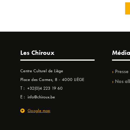
Les Chiroux
Média
Centre Culturel de Liège
Presse
Place des Carmes, 8 - 4000 LIÈGE
Nos al
T :
+32(0)4 223 19 60
E :
info@chiroux.be
Google map