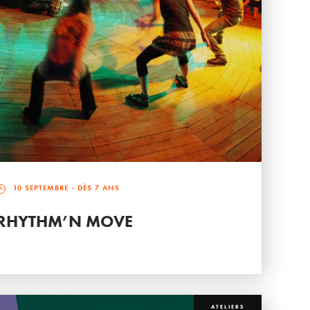
10 SEPTEMBRE
- DÈS 7 ANS
RHYTHM’N MOVE
ATELIERS