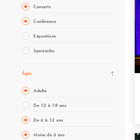
Concerts
Conférence
Expositions
Spectacles
Âges
Adulte
De 12 à 18 ans
De 6 à 12 ans
Moins de 6 ans