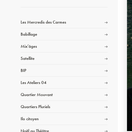
Les Mercredis des Carmes
Babillage
Mix’âges
Satellite
BIP
Les Ateliers 04
Quartier Mouvant
Quartiers Pluriels
Ilo citoyen
Noël au Théâtre