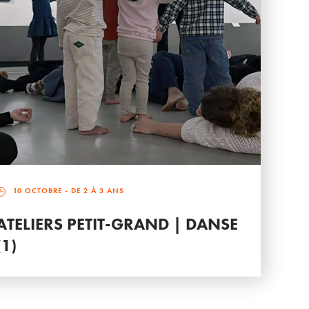
10 OCTOBRE
- DE 2 À 3 ANS
ATELIERS PETIT-GRAND | DANSE
(1)