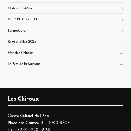
Noël au Théâtre
WE ARE CHIROUX
TempoColor
Retrouvailles 2025
Fête des Chiroux
La Fête de la Musique
Les Chiroux
Centre Culturel de Liège
Place des Carmes, 8 - 4000 LIÈGE
T :
+32(0)4 223 19 60