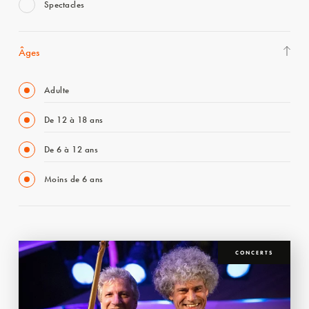
Spectacles
Âges
Adulte
De 12 à 18 ans
De 6 à 12 ans
Moins de 6 ans
CONCERTS