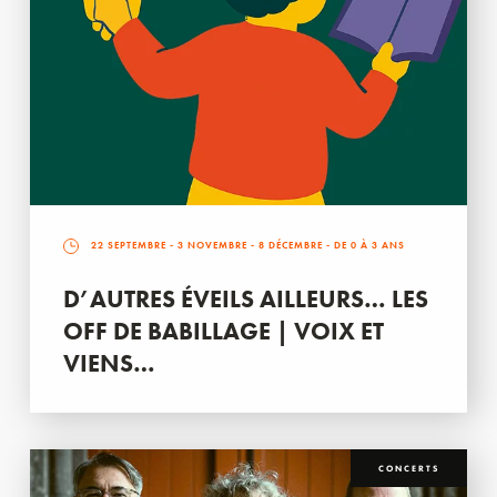
22 SEPTEMBRE
-
3 NOVEMBRE
-
8 DÉCEMBRE
- DE 0 À 3 ANS
D’AUTRES ÉVEILS AILLEURS… LES
OFF DE BABILLAGE | VOIX ET
VIENS…
CONCERTS