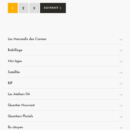
›
1
2
3
SUIVANT
Les Mercredis des Carmes
Babillage
Mix’âges
Satellite
BIP
Les Ateliers 04
Quartier Mouvant
Quartiers Pluriels
Ilo citoyen