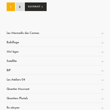
›
1
2
SUIVANT
Les Mercredis des Carmes
Babillage
Mix’âges
Satellite
BIP
Les Ateliers 04
Quartier Mouvant
Quartiers Pluriels
Ilo citoyen