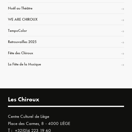
Noël au Théâtre
WE ARE CHIROUX
TempoColor
Retrouvailles 2025
Fête des Chiroux
La Fête de la Musique
Les Chiroux
Centre Culturel de Liège
Place des Carmes, 8 - 4000 LIÈGE
T :
+32(0)4 223 19 60