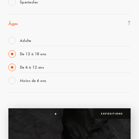
Spectacles
Âges
Adulte
De 12 à 18 ans
De 6 à 12 ans
Moins de 6 ans
EXPOSITIONS