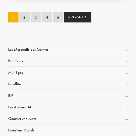
›
1
2
3
4
5
SUIVANT
Les Mercredis des Carmes
Babillage
Mix’âges
Satellite
BIP
Les Ateliers 04
Quartier Mouvant
Quartiers Pluriels