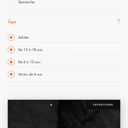
Spectacles
Âges
Adulte
De 12 à 18 ans
De 6 à 12 ans
Moins de 6 ans
EXPOSITIONS