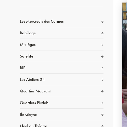
Les Mercredis des Carmes
Babillage
Mix’âges
Satellite
BIP
Les Ateliers 04
Quartier Mouvant
Quartiers Pluriels
Ilo citoyen
Noël au Théâtre