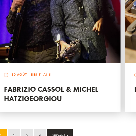
30 AOÛT
- DÈS 11 ANS
FABRIZIO CASSOL & MICHEL
HATZIGEORGIOU
›
1
2
3
4
SUIVANT