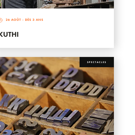
26 AOÛT
- DÈS 3 ANS
KUTHI
SPECTACLES