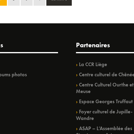
s
Partenaires
La CCR Liège
bums photos
Centre culturel de Chêné
Centre Culturel Ourthe et
Meuse
Espace Georges Truffaut
Foyer culturel de Jupille-
Wandre
ASAP – L’Assemblée des