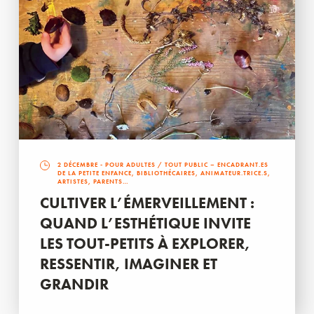
2 DÉCEMBRE
- POUR ADULTES / TOUT PUBLIC – ENCADRANT.ES
DE LA PETITE ENFANCE, BIBLIOTHÉCAIRES, ANIMATEUR.TRICE.S,
ARTISTES, PARENTS…
CULTIVER L’ÉMERVEILLEMENT :
QUAND L’ESTHÉTIQUE INVITE
LES TOUT-PETITS À EXPLORER,
RESSENTIR, IMAGINER ET
GRANDIR