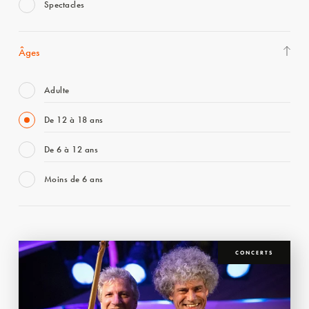
Spectacles
Âges
Adulte
De 12 à 18 ans
De 6 à 12 ans
Moins de 6 ans
CONCERTS