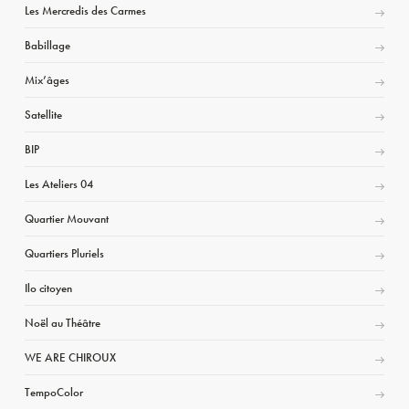
Les Mercredis des Carmes
Babillage
Mix’âges
Satellite
BIP
Les Ateliers 04
Quartier Mouvant
Quartiers Pluriels
Ilo citoyen
Noël au Théâtre
WE ARE CHIROUX
TempoColor