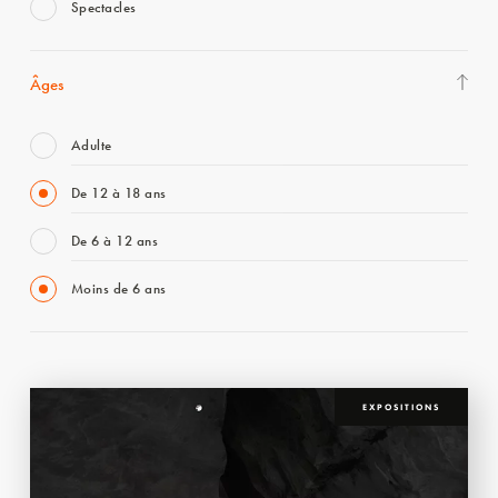
Spectacles
Âges
Adulte
De 12 à 18 ans
De 6 à 12 ans
Moins de 6 ans
EXPOSITIONS