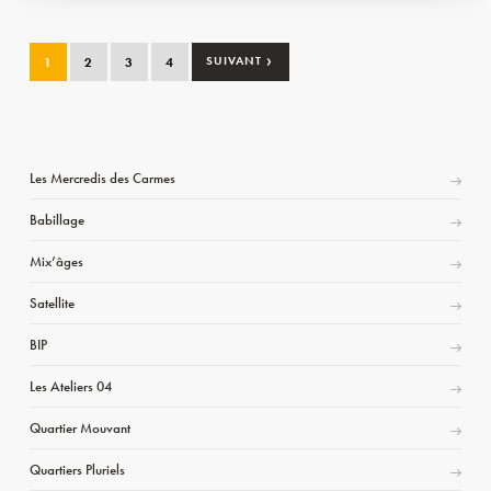
›
1
2
3
4
SUIVANT
Les Mercredis des Carmes
Babillage
Mix’âges
Satellite
BIP
Les Ateliers 04
Quartier Mouvant
Quartiers Pluriels