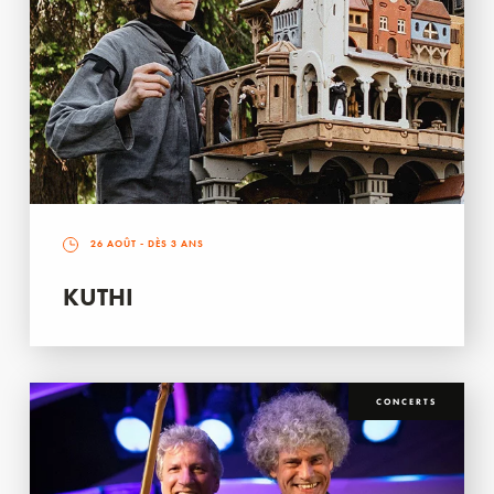
26 AOÛT
- DÈS 3 ANS
KUTHI
CONCERTS