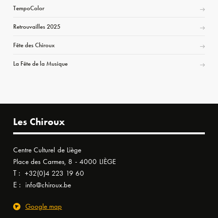
TempoColor
Retrouvailles 2025
Fête des Chiroux
La Fête de la Musique
Les Chiroux
Centre Culturel de Liège
Place des Carmes, 8 - 4000 LIÈGE
T :
+32(0)4 223 19 60
E :
info@chiroux.be
Google map