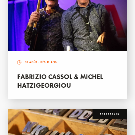
30 AOÛT
- DÈS 11 ANS
FABRIZIO CASSOL & MICHEL
HATZIGEORGIOU
SPECTACLES