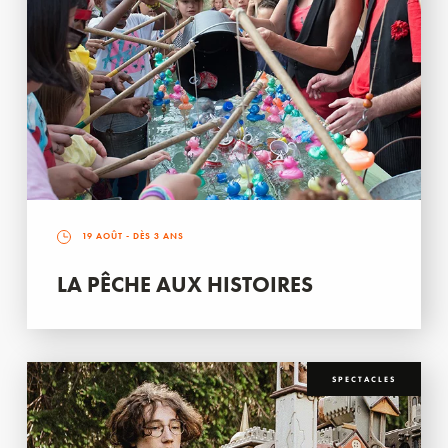
19 AOÛT
- DÈS 3 ANS
LA PÊCHE AUX HISTOIRES
SPECTACLES