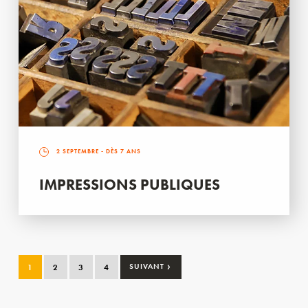
2 SEPTEMBRE
- DÈS 7 ANS
IMPRESSIONS PUBLIQUES
›
1
2
3
4
SUIVANT