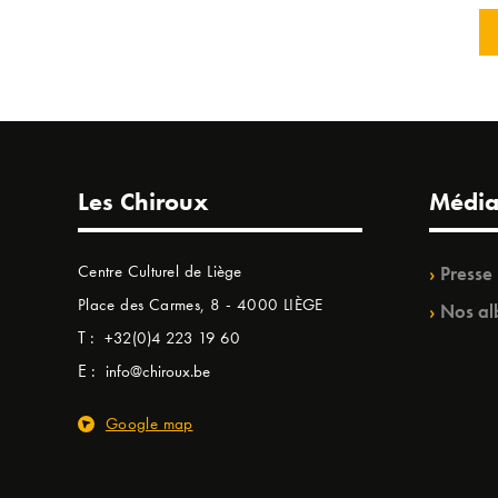
Les Chiroux
Média
Centre Culturel de Liège
Presse
Place des Carmes, 8 - 4000 LIÈGE
Nos al
T :
+32(0)4 223 19 60
E :
info@chiroux.be
Google map