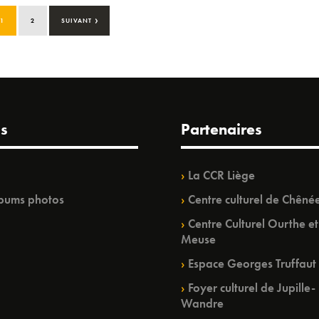
›
1
2
SUIVANT
s
Partenaires
La CCR Liège
bums photos
Centre culturel de Chêné
Centre Culturel Ourthe et
Meuse
Espace Georges Truffaut
Foyer culturel de Jupille-
Wandre