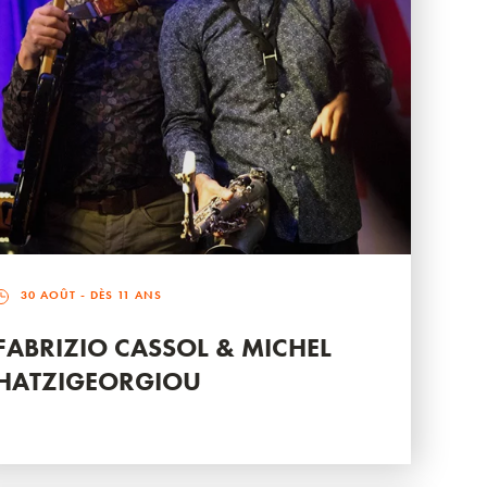
30 AOÛT
- DÈS 11 ANS
FABRIZIO CASSOL & MICHEL
HATZIGEORGIOU