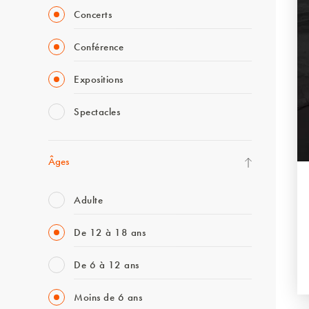
Concerts
Conférence
Expositions
Spectacles
Âges
Adulte
De 12 à 18 ans
De 6 à 12 ans
Moins de 6 ans