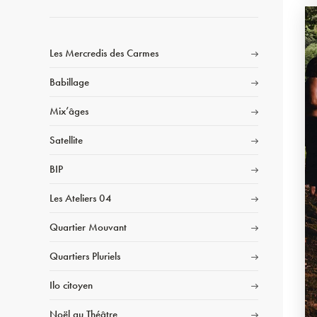
Les Mercredis des Carmes
Babillage
Mix’âges
Satellite
BIP
Les Ateliers 04
Quartier Mouvant
Quartiers Pluriels
Ilo citoyen
Noël au Théâtre