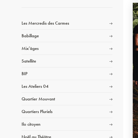
Les Mercredis des Carmes
Babillage
Mix’âges
Satellite
BIP
Les Ateliers 04
Quartier Mouvant
Quartiers Pluriels
Ilo citoyen
Noël au Théâtre