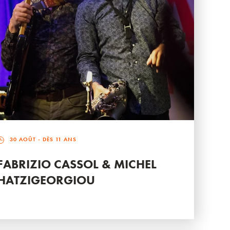
30 AOÛT
- DÈS 11 ANS
FABRIZIO CASSOL & MICHEL
HATZIGEORGIOU