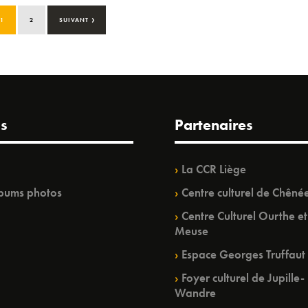
›
1
2
SUIVANT
s
Partenaires
La CCR Liège
bums photos
Centre culturel de Chêné
Centre Culturel Ourthe et
Meuse
Espace Georges Truffaut
Foyer culturel de Jupille-
Wandre