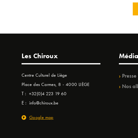
Les Chiroux
Média
Centre Culturel de Liège
Presse
Place des Carmes, 8 - 4000 LIÈGE
Nos al
T :
+32(0)4 223 19 60
E :
info@chiroux.be
Google map