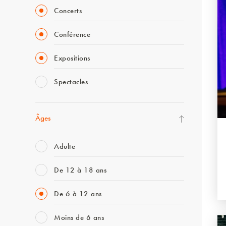
Concerts
Conférence
Expositions
Spectacles
Âges
Adulte
De 12 à 18 ans
De 6 à 12 ans
Moins de 6 ans