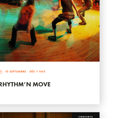
10 SEPTEMBRE
- DÈS 7 ANS
RHYTHM’N MOVE
CONCERTS