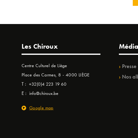
Les Chiroux
Média
Centre Culturel de Liège
Presse
Place des Carmes, 8 - 4000 LIÈGE
Nos al
T :
+32(0)4 223 19 60
E :
info@chiroux.be
Google map