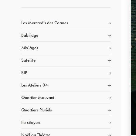
Les Mercredis des Carmes
Babillage
Mix’âges
Satellite
BIP
Les Ateliers 04
Quartier Mouvant
Quartiers Pluriels
Ilo citoyen
Noël au Théâtre