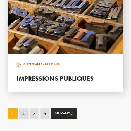
2 SEPTEMBRE
- DÈS 7 ANS
IMPRESSIONS PUBLIQUES
›
1
2
3
4
SUIVANT