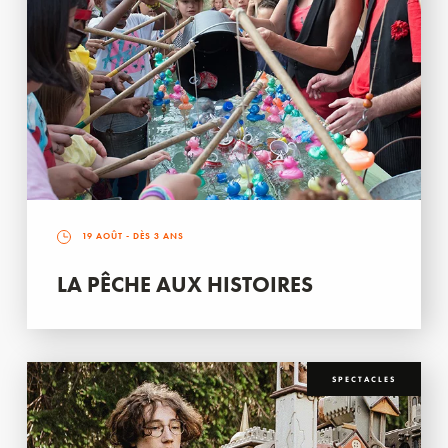
19 AOÛT
- DÈS 3 ANS
LA PÊCHE AUX HISTOIRES
SPECTACLES