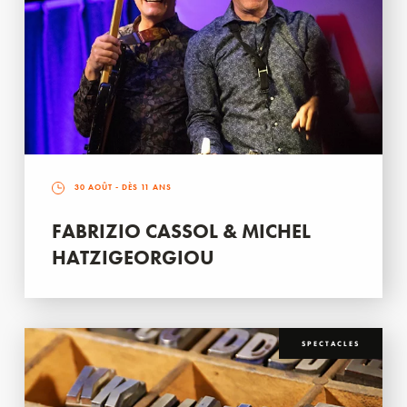
30 AOÛT
- DÈS 11 ANS
FABRIZIO CASSOL & MICHEL
HATZIGEORGIOU
SPECTACLES