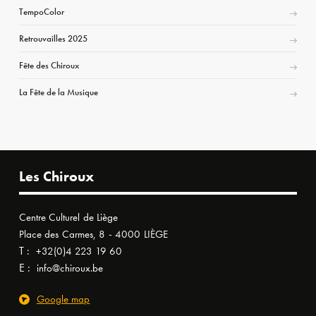
TempoColor
Retrouvailles 2025
Fête des Chiroux
La Fête de la Musique
Les Chiroux
Centre Culturel de Liège
Place des Carmes, 8 - 4000 LIÈGE
T :
+32(0)4 223 19 60
E :
info@chiroux.be
Google map