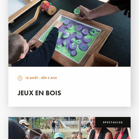
12 AOÛT
- DÈS 5 ANS
JEUX EN BOIS
SPECTACLES