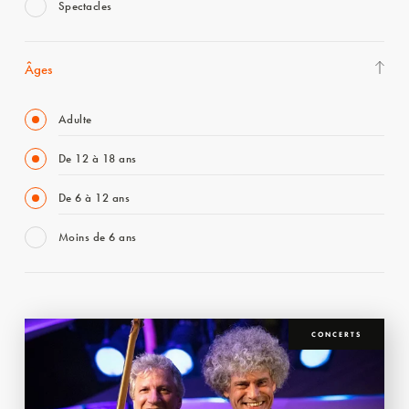
Spectacles
Âges
Adulte
De 12 à 18 ans
De 6 à 12 ans
Moins de 6 ans
CONCERTS