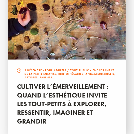
2 DÉCEMBRE
- POUR ADULTES / TOUT PUBLIC – ENCADRANT.ES
DE LA PETITE ENFANCE, BIBLIOTHÉCAIRES, ANIMATEUR.TRICE.S,
ARTISTES, PARENTS…
CULTIVER L’ÉMERVEILLEMENT :
QUAND L’ESTHÉTIQUE INVITE
LES TOUT-PETITS À EXPLORER,
RESSENTIR, IMAGINER ET
GRANDIR