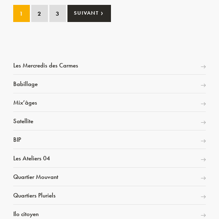
›
1
2
3
SUIVANT
Les Mercredis des Carmes
Babillage
Mix’âges
Satellite
BIP
Les Ateliers 04
Quartier Mouvant
Quartiers Pluriels
Ilo citoyen