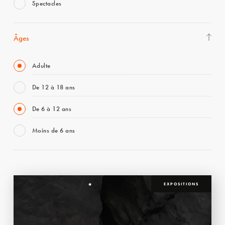
Spectacles
Âges
Adulte
De 12 à 18 ans
De 6 à 12 ans
Moins de 6 ans
EXPOSITIONS