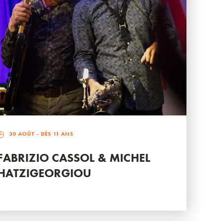
30 AOÛT
- DÈS 11 ANS
FABRIZIO CASSOL & MICHEL
HATZIGEORGIOU