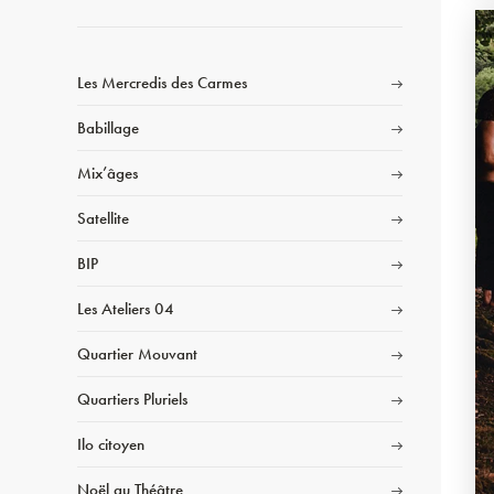
Les Mercredis des Carmes
Babillage
Mix’âges
Satellite
BIP
Les Ateliers 04
Quartier Mouvant
Quartiers Pluriels
Ilo citoyen
Noël au Théâtre