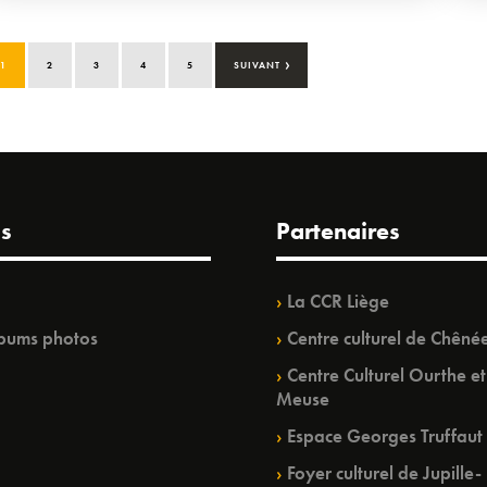
›
1
2
3
4
5
SUIVANT
s
Partenaires
La CCR Liège
bums photos
Centre culturel de Chêné
Centre Culturel Ourthe et
Meuse
Espace Georges Truffaut
Foyer culturel de Jupille-