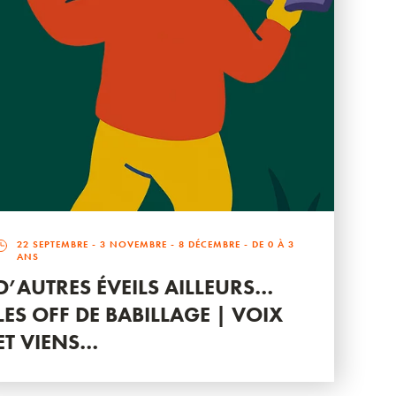
22 SEPTEMBRE
-
3 NOVEMBRE
-
8 DÉCEMBRE
- DE 0 À 3
ANS
D’AUTRES ÉVEILS AILLEURS…
LES OFF DE BABILLAGE | VOIX
ET VIENS…