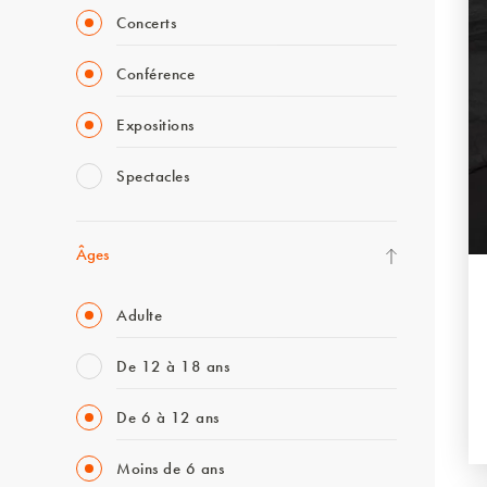
Concerts
Conférence
Expositions
Spectacles
Âges
Adulte
De 12 à 18 ans
De 6 à 12 ans
Moins de 6 ans