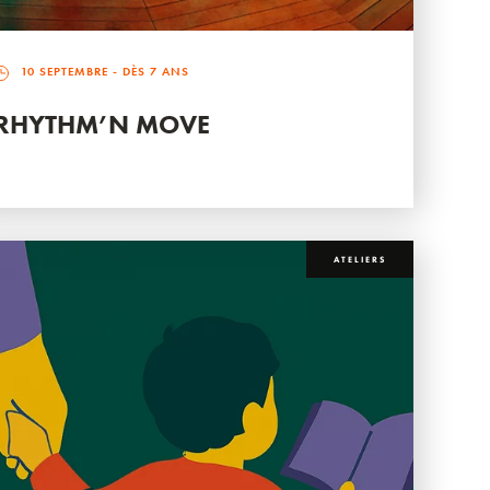
10 SEPTEMBRE
- DÈS 7 ANS
RHYTHM’N MOVE
ATELIERS