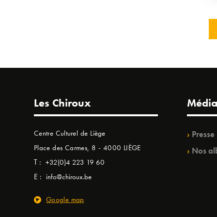
Les Chiroux
Média
Centre Culturel de Liège
Presse
Place des Carmes, 8 - 4000 LIÈGE
Nos al
T :
+32(0)4 223 19 60
E :
info@chiroux.be
Google map