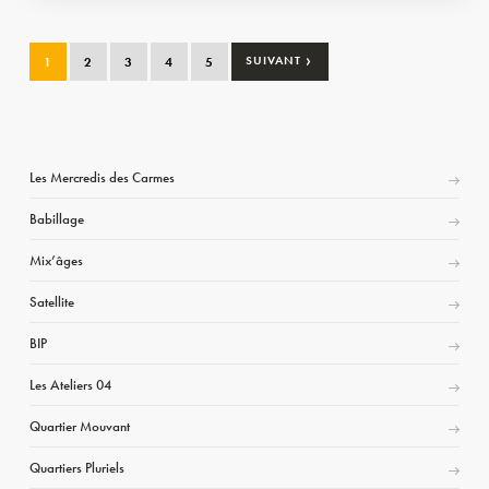
›
1
2
3
4
5
SUIVANT
Les Mercredis des Carmes
Babillage
Mix’âges
Satellite
BIP
Les Ateliers 04
Quartier Mouvant
Quartiers Pluriels