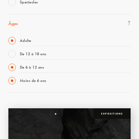
Spectacles
Âges
Adulte
De 12 à 18 ans
De 6 à 12 ans
Moins de 6 ans
EXPOSITIONS