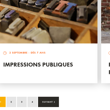
2 SEPTEMBRE
- DÈS 7 ANS
IMPRESSIONS PUBLIQUES
›
1
2
3
4
SUIVANT