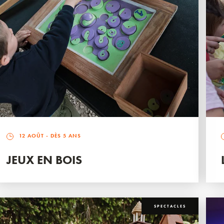
12 AOÛT
- DÈS 5 ANS
JEUX EN BOIS
SPECTACLES