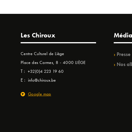
Les Chiroux
Média
Centre Culturel de Liège
Presse
Place des Carmes, 8 - 4000 LIÈGE
Nos al
T :
+32(0)4 223 19 60
E :
info@chiroux.be
Google map