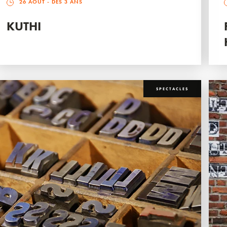
26 AOÛT
- DÈS 3 ANS
KUTHI
SPECTACLES