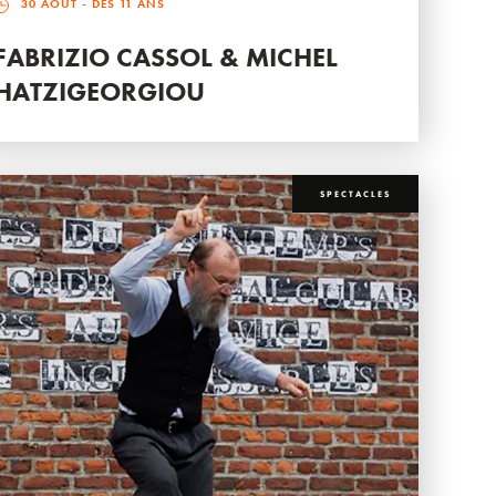
30 AOÛT
- DÈS 11 ANS
FABRIZIO CASSOL & MICHEL
HATZIGEORGIOU
SPECTACLES