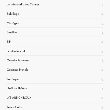
Les Mercredis des Carmes
Babillage
Mix’âges
Satellite
BIP
Les Ateliers 04
Quartier Mouvant
Quartiers Pluriels
Ilo citoyen
Noël au Théâtre
WE ARE CHIROUX
TempoColor