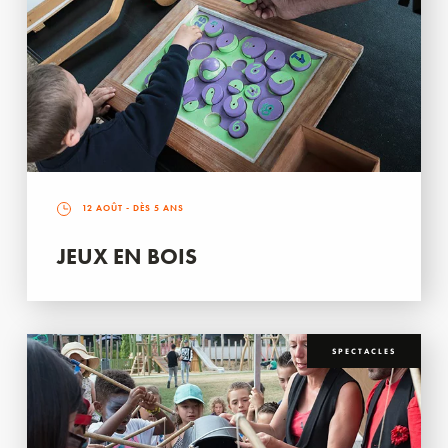
12 AOÛT
- DÈS 5 ANS
JEUX EN BOIS
SPECTACLES