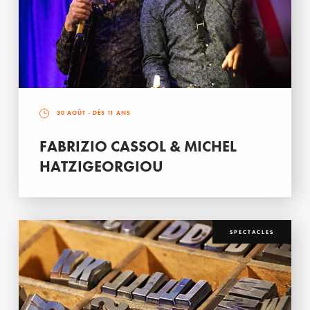
30 AOÛT
- DÈS 11 ANS
FABRIZIO CASSOL & MICHEL
HATZIGEORGIOU
SPECTACLES