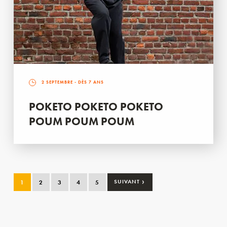
2 SEPTEMBRE
- DÈS 7 ANS
POKETO POKETO POKETO
POUM POUM POUM
›
1
2
3
4
5
SUIVANT