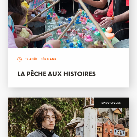
19 AOÛT
- DÈS 3 ANS
LA PÊCHE AUX HISTOIRES
SPECTACLES