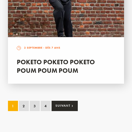
2 SEPTEMBRE
- DÈS 7 ANS
POKETO POKETO POKETO
POUM POUM POUM
›
1
2
3
4
SUIVANT