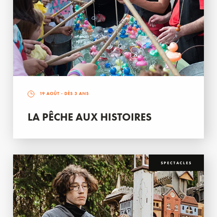
19 AOÛT
- DÈS 3 ANS
LA PÊCHE AUX HISTOIRES
SPECTACLES