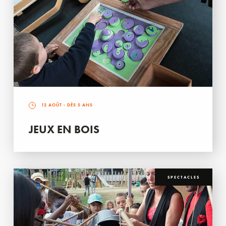
12 AOÛT
- DÈS 5 ANS
JEUX EN BOIS
SPECTACLES