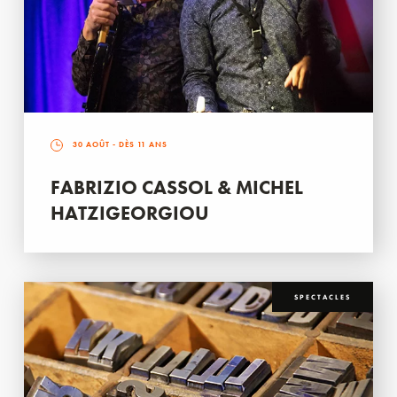
30 AOÛT
- DÈS 11 ANS
FABRIZIO CASSOL & MICHEL
HATZIGEORGIOU
SPECTACLES