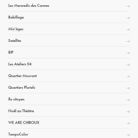
Les Mercredis des Carmes
Babillage
Mix’âges
Satellite
BIP
Les Ateliers 04
Quartier Mouvant
Quartiers Pluriels
Ilo citoyen
Noël au Théâtre
WE ARE CHIROUX
TempoColor