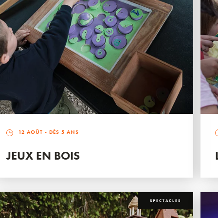
12 AOÛT
- DÈS 5 ANS
JEUX EN BOIS
SPECTACLES