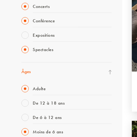
Concerts
Conférence
Expositions
Spectacles
Âges
Adulte
De 12 à 18 ans
De 6 à 12 ans
Moins de 6 ans