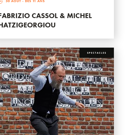
30 AOÛT
- DÈS 11 ANS
FABRIZIO CASSOL & MICHEL
HATZIGEORGIOU
SPECTACLES