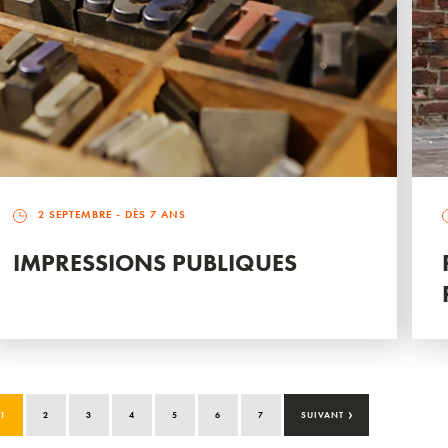
2 SEPTEMBRE
- DÈS 7 ANS
IMPRESSIONS PUBLIQUES
›
1
2
3
4
5
6
7
SUIVANT