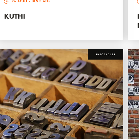
26 AOÛT
- DÈS 3 ANS
KUTHI
SPECTACLES