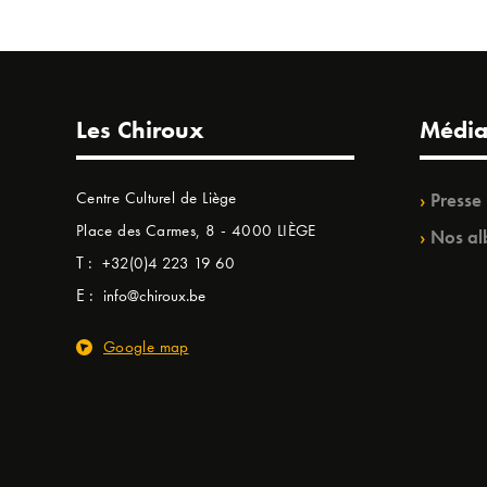
Les Chiroux
Média
Centre Culturel de Liège
Presse
Place des Carmes, 8 - 4000 LIÈGE
Nos al
T :
+32(0)4 223 19 60
E :
info@chiroux.be
Google map