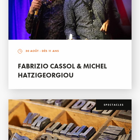
30 AOÛT
- DÈS 11 ANS
FABRIZIO CASSOL & MICHEL
HATZIGEORGIOU
SPECTACLES