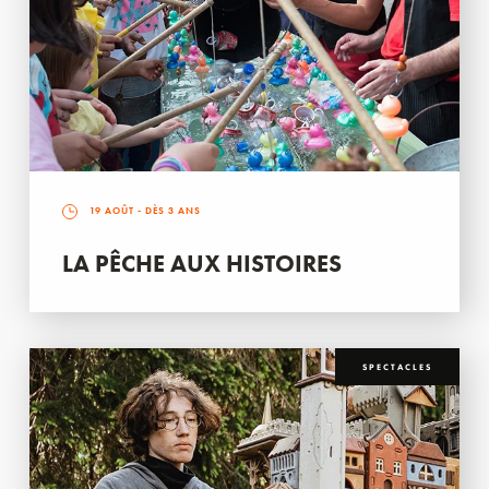
19 AOÛT
- DÈS 3 ANS
LA PÊCHE AUX HISTOIRES
SPECTACLES