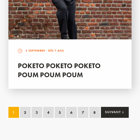
2 SEPTEMBRE
- DÈS 7 ANS
POKETO POKETO POKETO
POUM POUM POUM
›
1
2
3
4
5
6
7
8
SUIVANT