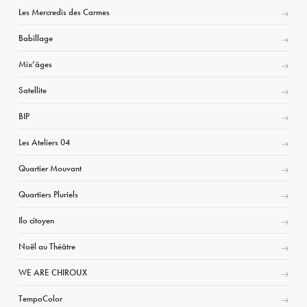
Les Mercredis des Carmes
Babillage
Mix’âges
Satellite
BIP
Les Ateliers 04
Quartier Mouvant
Quartiers Pluriels
Ilo citoyen
Noël au Théâtre
WE ARE CHIROUX
TempoColor