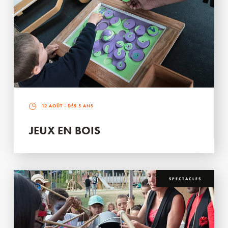
12 AOÛT
- DÈS 5 ANS
JEUX EN BOIS
SPECTACLES