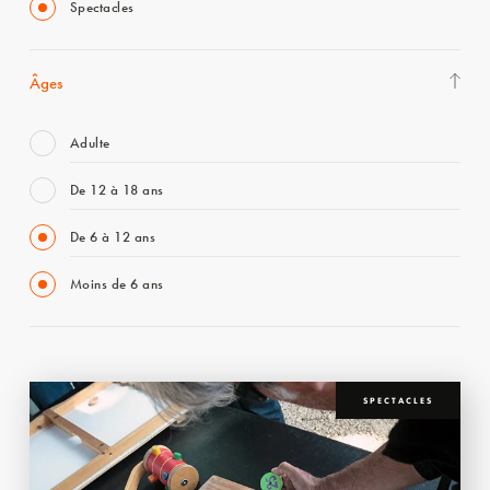
Spectacles
Âges
Adulte
De 12 à 18 ans
De 6 à 12 ans
Moins de 6 ans
SPECTACLES