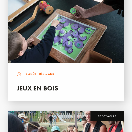
12 AOÛT
- DÈS 5 ANS
JEUX EN BOIS
SPECTACLES