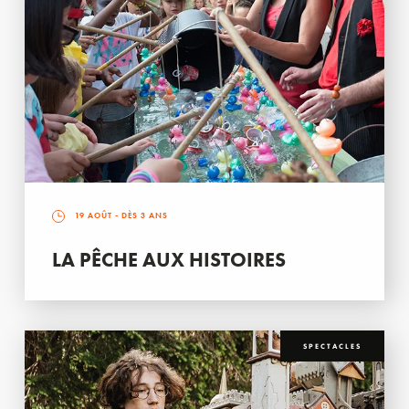
19 AOÛT
- DÈS 3 ANS
LA PÊCHE AUX HISTOIRES
SPECTACLES