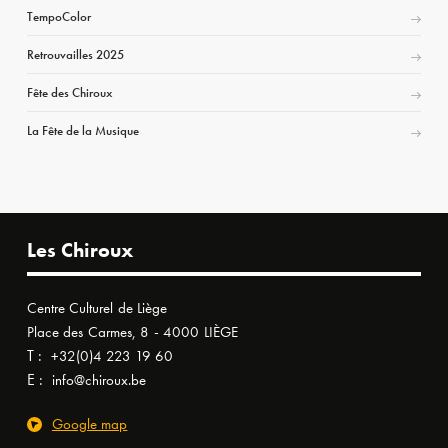
TempoColor
Retrouvailles 2025
Fête des Chiroux
La Fête de la Musique
Les Chiroux
Centre Culturel de Liège
Place des Carmes, 8 - 4000 LIÈGE
T :
+32(0)4 223 19 60
E :
info@chiroux.be
Google map