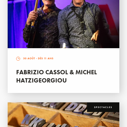
30 AOÛT
- DÈS 11 ANS
FABRIZIO CASSOL & MICHEL
HATZIGEORGIOU
SPECTACLES