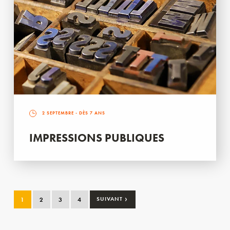
2 SEPTEMBRE
- DÈS 7 ANS
IMPRESSIONS PUBLIQUES
›
1
2
3
4
SUIVANT