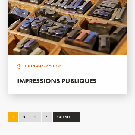
2 SEPTEMBRE
- DÈS 7 ANS
IMPRESSIONS PUBLIQUES
›
1
2
3
4
SUIVANT