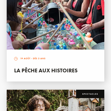
19 AOÛT
- DÈS 3 ANS
LA PÊCHE AUX HISTOIRES
SPECTACLES