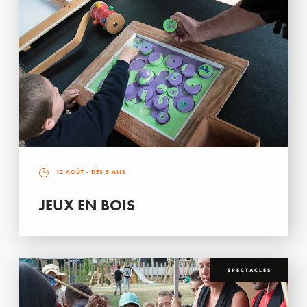
12 AOÛT
- DÈS 5 ANS
JEUX EN BOIS
SPECTACLES