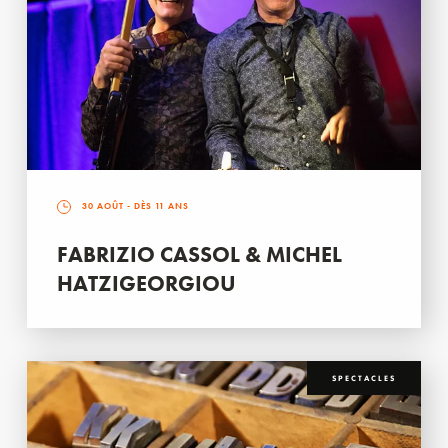
30 AOÛT
- DÈS 11 ANS
FABRIZIO CASSOL & MICHEL
HATZIGEORGIOU
SPECTACLES