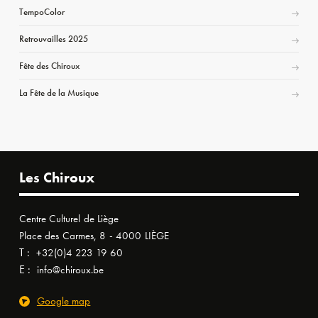
TempoColor
Retrouvailles 2025
Fête des Chiroux
La Fête de la Musique
Les Chiroux
Centre Culturel de Liège
Place des Carmes, 8 - 4000 LIÈGE
T :
+32(0)4 223 19 60
E :
info@chiroux.be
Google map