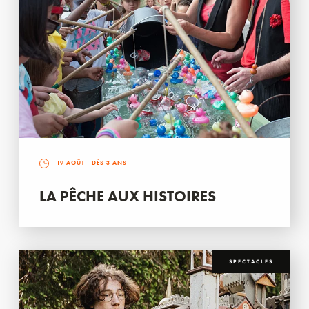
19 AOÛT
- DÈS 3 ANS
LA PÊCHE AUX HISTOIRES
SPECTACLES