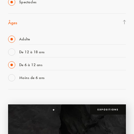
Spectacles
Âges
Adulte
De 12 à 18 ans
De 6 à 12 ans
Moins de 6 ans
EXPOSITIONS