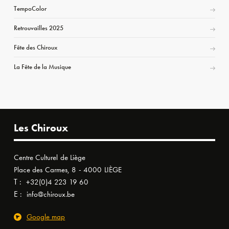
TempoColor
Retrouvailles 2025
Fête des Chiroux
La Fête de la Musique
Les Chiroux
Centre Culturel de Liège
Place des Carmes, 8 - 4000 LIÈGE
T :
+32(0)4 223 19 60
E :
info@chiroux.be
Google map