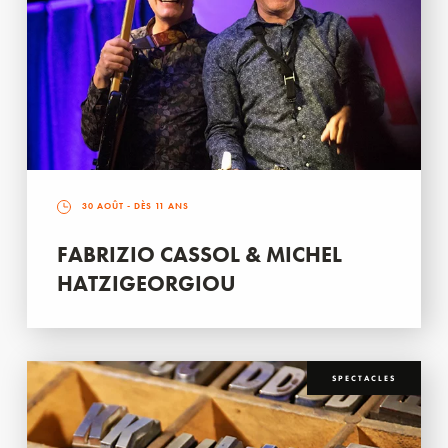
30 AOÛT
- DÈS 11 ANS
FABRIZIO CASSOL & MICHEL
HATZIGEORGIOU
SPECTACLES