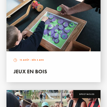
12 AOÛT
- DÈS 5 ANS
JEUX EN BOIS
SPECTACLES