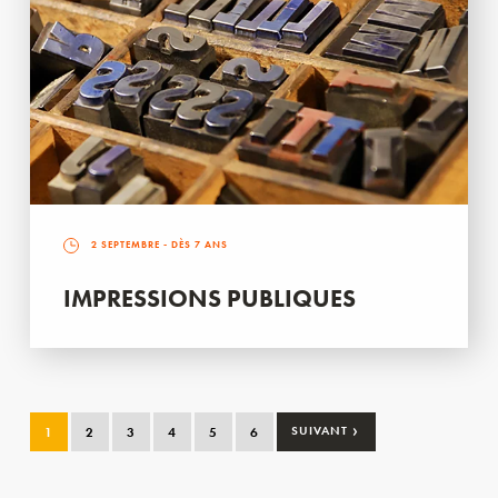
2 SEPTEMBRE
- DÈS 7 ANS
IMPRESSIONS PUBLIQUES
›
1
2
3
4
5
6
SUIVANT