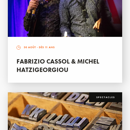
30 AOÛT
- DÈS 11 ANS
FABRIZIO CASSOL & MICHEL
HATZIGEORGIOU
SPECTACLES