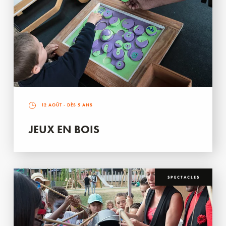
12 AOÛT
- DÈS 5 ANS
JEUX EN BOIS
SPECTACLES