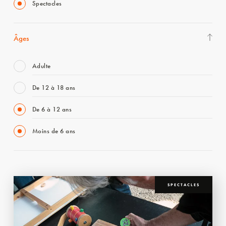
Spectacles
Âges
Adulte
De 12 à 18 ans
De 6 à 12 ans
Moins de 6 ans
SPECTACLES