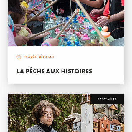
19 AOÛT
- DÈS 3 ANS
LA PÊCHE AUX HISTOIRES
SPECTACLES