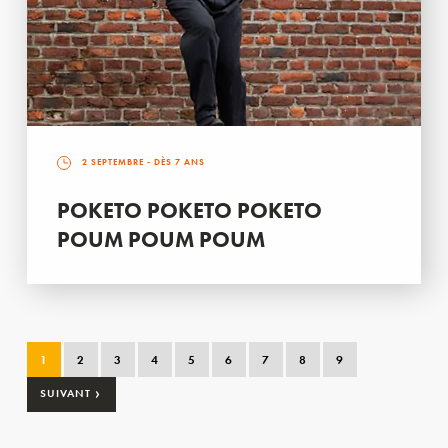
2 SEPTEMBRE
- DÈS 7 ANS
POKETO POKETO POKETO
POUM POUM POUM
1
2
3
4
5
6
7
8
9
›
SUIVANT