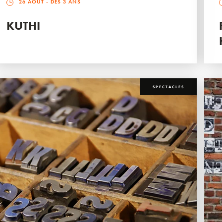
26 AOÛT
- DÈS 3 ANS
KUTHI
SPECTACLES