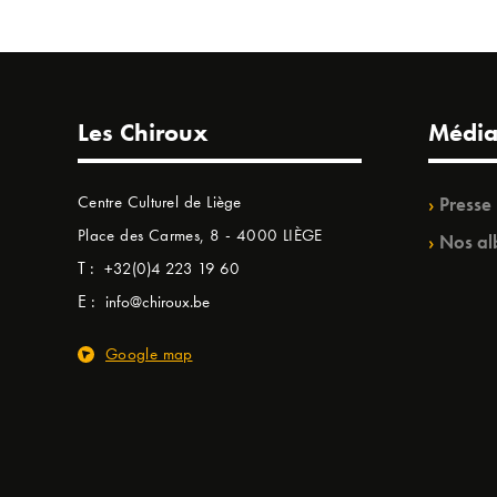
Les Chiroux
Média
Centre Culturel de Liège
Presse
Place des Carmes, 8 - 4000 LIÈGE
Nos al
T :
+32(0)4 223 19 60
E :
info@chiroux.be
Google map