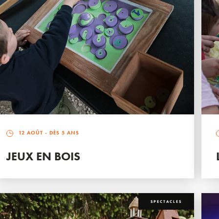
12 AOÛT
- DÈS 5 ANS
JEUX EN BOIS
SPECTACLES