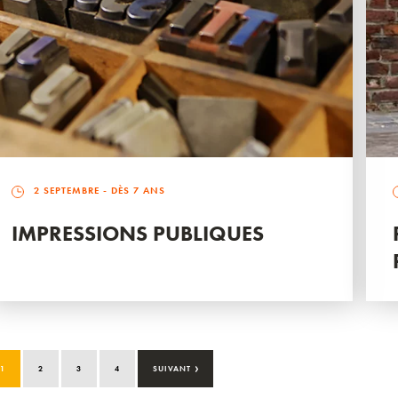
2 SEPTEMBRE
- DÈS 7 ANS
IMPRESSIONS PUBLIQUES
›
1
2
3
4
SUIVANT