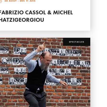
30 AOÛT
- DÈS 11 ANS
FABRIZIO CASSOL & MICHEL
HATZIGEORGIOU
SPECTACLES