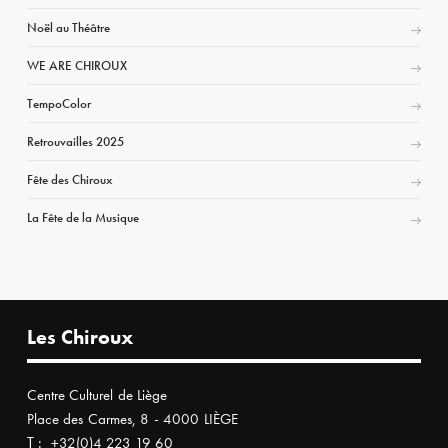
Noël au Théâtre
WE ARE CHIROUX
TempoColor
Retrouvailles 2025
Fête des Chiroux
La Fête de la Musique
Les Chiroux
Centre Culturel de Liège
Place des Carmes, 8 - 4000 LIÈGE
T :
+32(0)4 223 19 60