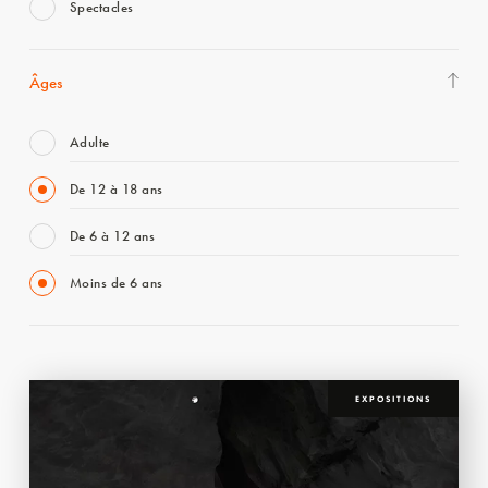
Spectacles
Âges
Adulte
De 12 à 18 ans
De 6 à 12 ans
Moins de 6 ans
EXPOSITIONS