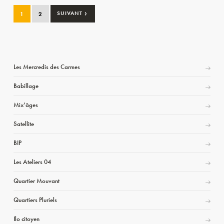
›
1
2
SUIVANT
Les Mercredis des Carmes
Babillage
Mix’âges
Satellite
BIP
Les Ateliers 04
Quartier Mouvant
Quartiers Pluriels
Ilo citoyen