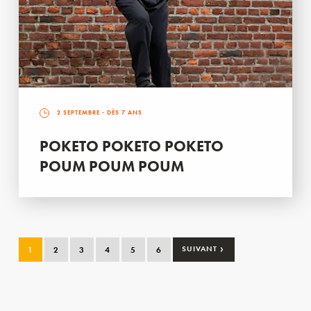
2 SEPTEMBRE
- DÈS 7 ANS
POKETO POKETO POKETO
POUM POUM POUM
›
1
2
3
4
5
6
SUIVANT