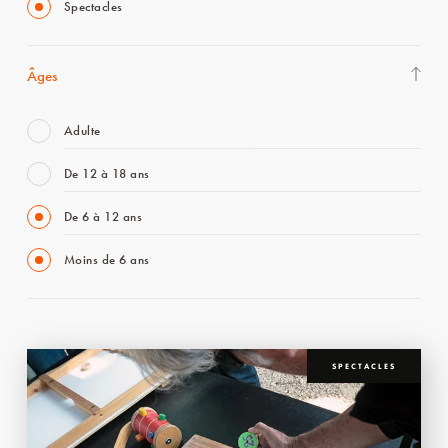
Spectacles
Âges
Adulte
De 12 à 18 ans
De 6 à 12 ans
Moins de 6 ans
SPECTACLES