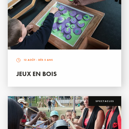
12 AOÛT
- DÈS 5 ANS
JEUX EN BOIS
SPECTACLES