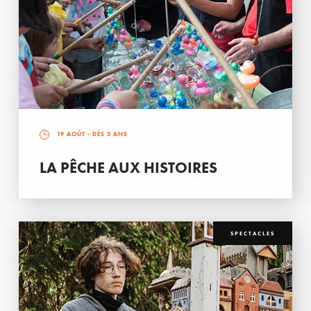
19 AOÛT
- DÈS 3 ANS
LA PÊCHE AUX HISTOIRES
SPECTACLES