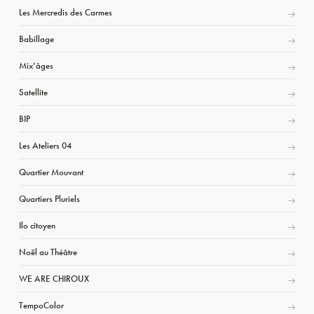
Les Mercredis des Carmes
Babillage
Mix’âges
Satellite
BIP
Les Ateliers 04
Quartier Mouvant
Quartiers Pluriels
Ilo citoyen
Noël au Théâtre
WE ARE CHIROUX
TempoColor