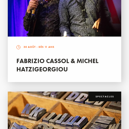
30 AOÛT
- DÈS 11 ANS
FABRIZIO CASSOL & MICHEL
HATZIGEORGIOU
SPECTACLES