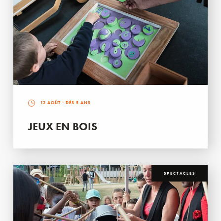
12 AOÛT
- DÈS 5 ANS
JEUX EN BOIS
SPECTACLES