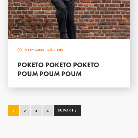
2 SEPTEMBRE
- DÈS 7 ANS
POKETO POKETO POKETO
POUM POUM POUM
›
1
2
3
4
SUIVANT