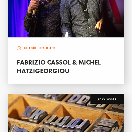
30 AOÛT
- DÈS 11 ANS
FABRIZIO CASSOL & MICHEL
HATZIGEORGIOU
SPECTACLES