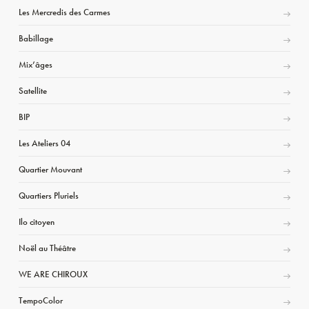
Les Mercredis des Carmes
Babillage
Mix’âges
Satellite
BIP
Les Ateliers 04
Quartier Mouvant
Quartiers Pluriels
Ilo citoyen
Noël au Théâtre
WE ARE CHIROUX
TempoColor