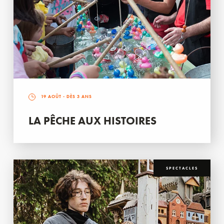
19 AOÛT
- DÈS 3 ANS
LA PÊCHE AUX HISTOIRES
SPECTACLES