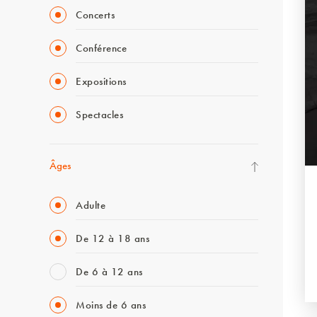
Concerts
Conférence
Expositions
Spectacles
Âges
Adulte
De 12 à 18 ans
De 6 à 12 ans
Moins de 6 ans