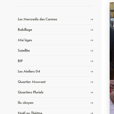
Les Mercredis des Carmes
Babillage
Mix’âges
Satellite
BIP
Les Ateliers 04
Quartier Mouvant
Quartiers Pluriels
Ilo citoyen
Noël au Théâtre