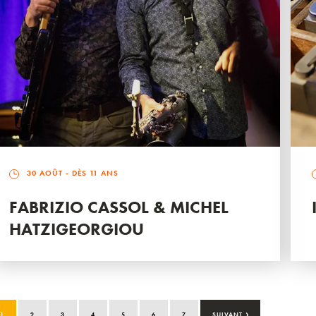
30 AOÛT
- DÈS 11 ANS
FABRIZIO CASSOL & MICHEL
HATZIGEORGIOU
›
1
2
3
4
5
6
7
SUIVANT