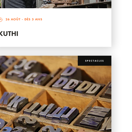
26 AOÛT
- DÈS 3 ANS
KUTHI
SPECTACLES