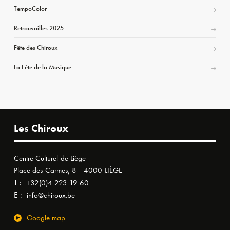
TempoColor
Retrouvailles 2025
Fête des Chiroux
La Fête de la Musique
Les Chiroux
Centre Culturel de Liège
Place des Carmes, 8 - 4000 LIÈGE
T :
+32(0)4 223 19 60
E :
info@chiroux.be
Google map