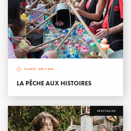
19 AOÛT
- DÈS 3 ANS
LA PÊCHE AUX HISTOIRES
SPECTACLES