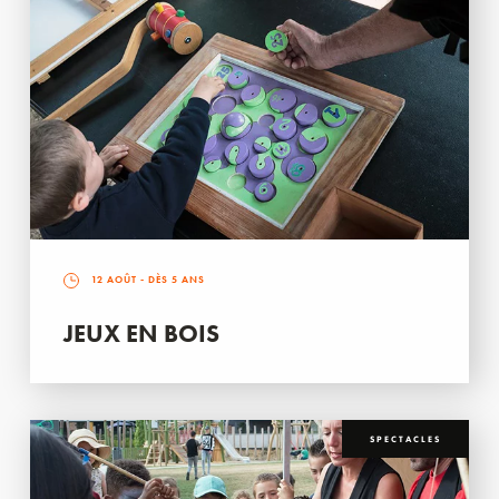
12 AOÛT
- DÈS 5 ANS
JEUX EN BOIS
SPECTACLES