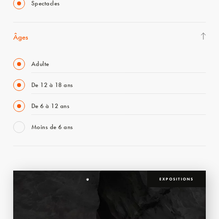
Spectacles
Âges
Adulte
De 12 à 18 ans
De 6 à 12 ans
Moins de 6 ans
EXPOSITIONS