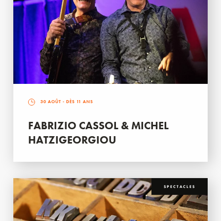
30 AOÛT
- DÈS 11 ANS
FABRIZIO CASSOL & MICHEL
HATZIGEORGIOU
SPECTACLES