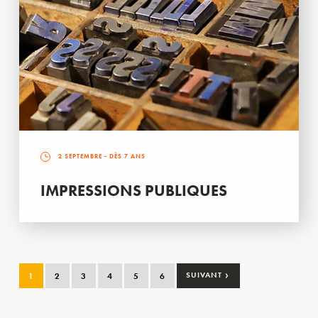
2 SEPTEMBRE
- DÈS 7 ANS
IMPRESSIONS PUBLIQUES
›
1
2
3
4
5
6
SUIVANT