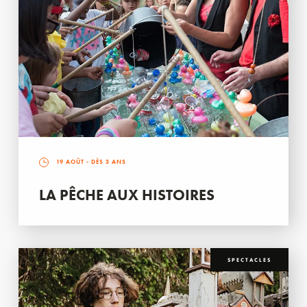
19 AOÛT
- DÈS 3 ANS
LA PÊCHE AUX HISTOIRES
SPECTACLES