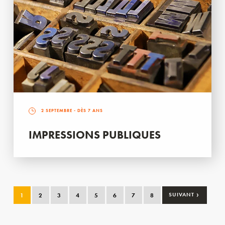
2 SEPTEMBRE
- DÈS 7 ANS
IMPRESSIONS PUBLIQUES
›
1
2
3
4
5
6
7
8
SUIVANT