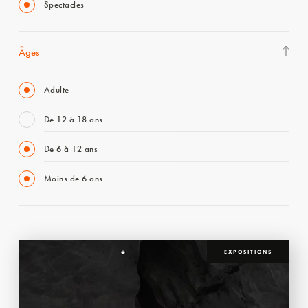
Spectacles
Âges
Adulte
De 12 à 18 ans
De 6 à 12 ans
Moins de 6 ans
EXPOSITIONS