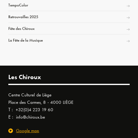
TempoColor
Retrouvailles 2025
Fête des Chiroux
La Fête de la Musique
Les Chiroux
Centre Culturel de Liège
Place des Carmes, 8 - 4000 LIÈGE
T :
+32(0)4 223 19 60
E :
info@chiroux.be
Google map