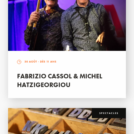
30 AOÛT
- DÈS 11 ANS
FABRIZIO CASSOL & MICHEL
HATZIGEORGIOU
SPECTACLES