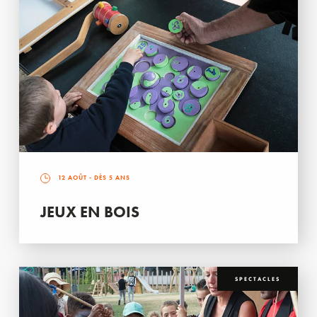
12 AOÛT
- DÈS 5 ANS
JEUX EN BOIS
SPECTACLES