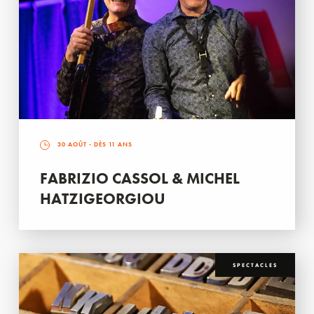
30 AOÛT
- DÈS 11 ANS
FABRIZIO CASSOL & MICHEL
HATZIGEORGIOU
SPECTACLES