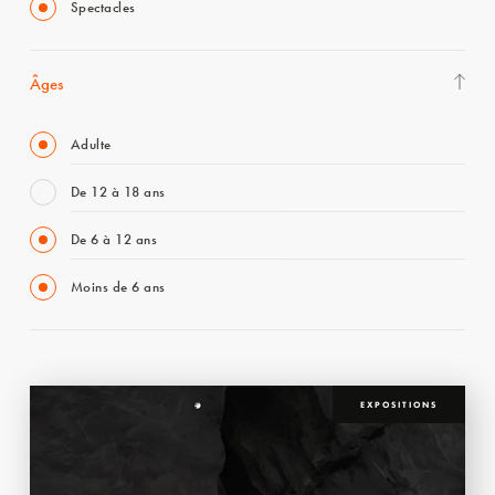
Spectacles
Âges
Adulte
De 12 à 18 ans
De 6 à 12 ans
Moins de 6 ans
EXPOSITIONS