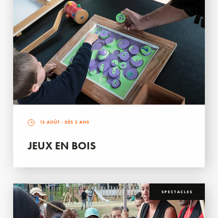
12 AOÛT
- DÈS 5 ANS
JEUX EN BOIS
SPECTACLES