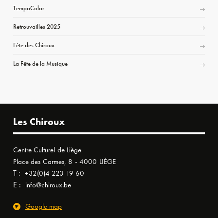
TempoColor
Retrouvailles 2025
Fête des Chiroux
La Fête de la Musique
Les Chiroux
Centre Culturel de Liège
Place des Carmes, 8 - 4000 LIÈGE
T :
+32(0)4 223 19 60
E :
info@chiroux.be
Google map