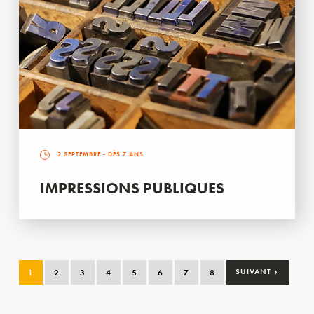
2 SEPTEMBRE
- DÈS 7 ANS
IMPRESSIONS PUBLIQUES
›
1
2
3
4
5
6
7
8
SUIVANT