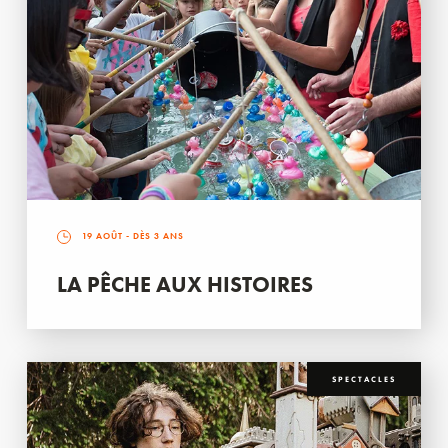
19 AOÛT
- DÈS 3 ANS
LA PÊCHE AUX HISTOIRES
SPECTACLES