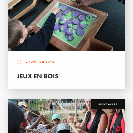
12 AOÛT
- DÈS 5 ANS
JEUX EN BOIS
SPECTACLES