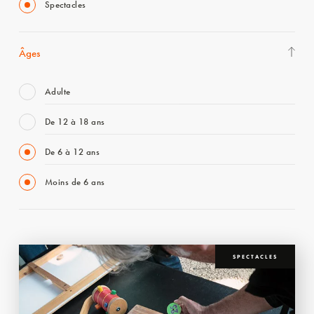
Spectacles
Âges
Adulte
De 12 à 18 ans
De 6 à 12 ans
Moins de 6 ans
SPECTACLES