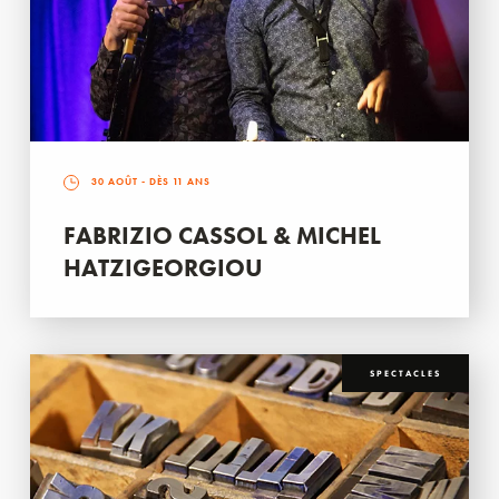
30 AOÛT
- DÈS 11 ANS
FABRIZIO CASSOL & MICHEL
HATZIGEORGIOU
SPECTACLES