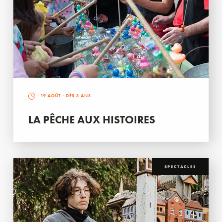
19 AOÛT
- DÈS 3 ANS
LA PÊCHE AUX HISTOIRES
SPECTACLES