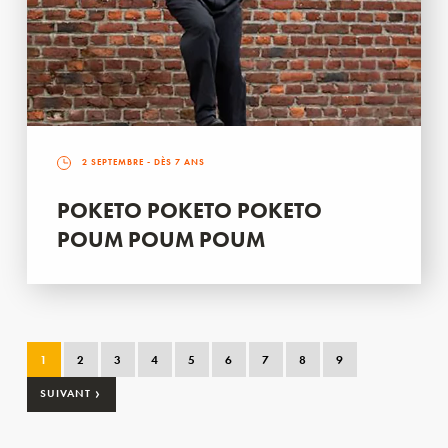
2 SEPTEMBRE
- DÈS 7 ANS
POKETO POKETO POKETO
POUM POUM POUM
1
2
3
4
5
6
7
8
9
›
SUIVANT