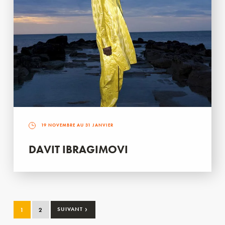
19 NOVEMBRE AU 31 JANVIER
DAVIT IBRAGIMOVI
›
1
2
SUIVANT