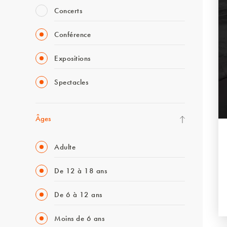
Concerts
Conférence
Expositions
Spectacles
Âges
Adulte
De 12 à 18 ans
De 6 à 12 ans
Moins de 6 ans