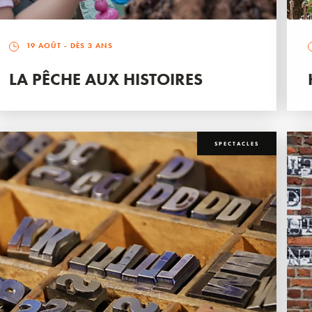
19 AOÛT
- DÈS 3 ANS
LA PÊCHE AUX HISTOIRES
SPECTACLES