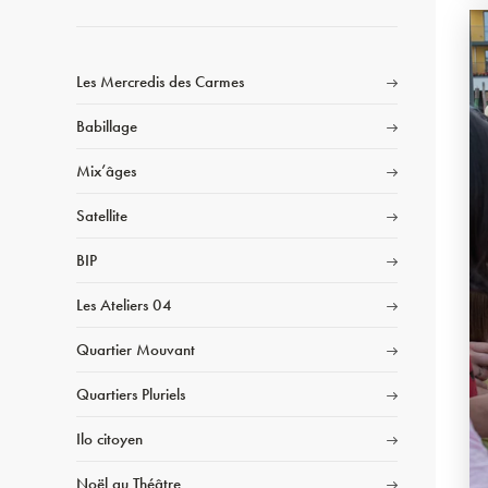
Les Mercredis des Carmes
Babillage
Mix’âges
Satellite
BIP
Les Ateliers 04
Quartier Mouvant
Quartiers Pluriels
Ilo citoyen
Noël au Théâtre