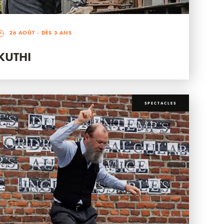
26 AOÛT
- DÈS 3 ANS
KUTHI
SPECTACLES