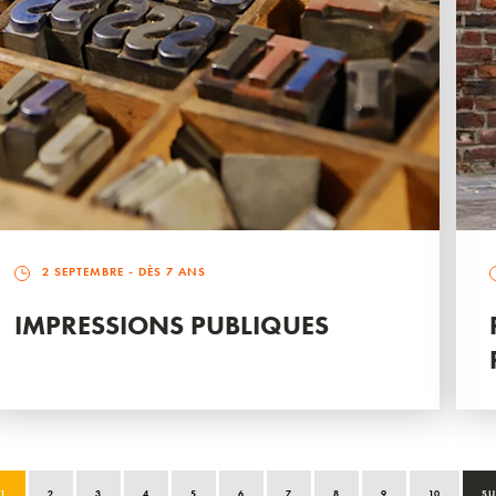
2 SEPTEMBRE
- DÈS 7 ANS
IMPRESSIONS PUBLIQUES
1
2
3
4
5
6
7
8
9
10
SU