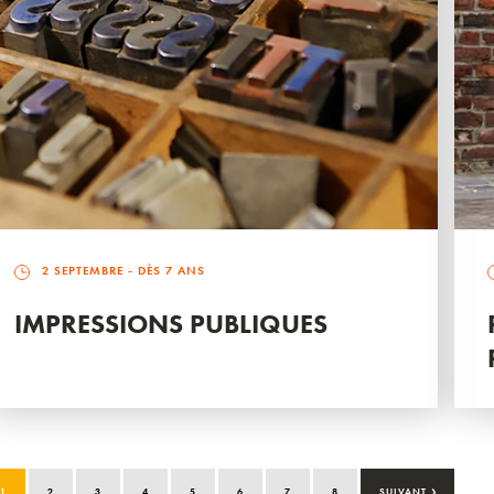
2 SEPTEMBRE
- DÈS 7 ANS
IMPRESSIONS PUBLIQUES
›
1
2
3
4
5
6
7
8
SUIVANT