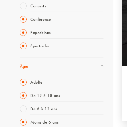
Concerts
Conférence
Expositions
Spectacles
Âges
Adulte
De 12 à 18 ans
De 6 à 12 ans
Moins de 6 ans