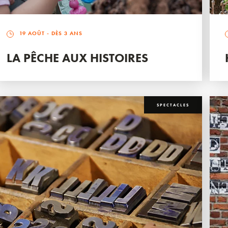
19 AOÛT
- DÈS 3 ANS
LA PÊCHE AUX HISTOIRES
SPECTACLES