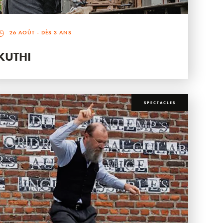
26 AOÛT
- DÈS 3 ANS
KUTHI
SPECTACLES