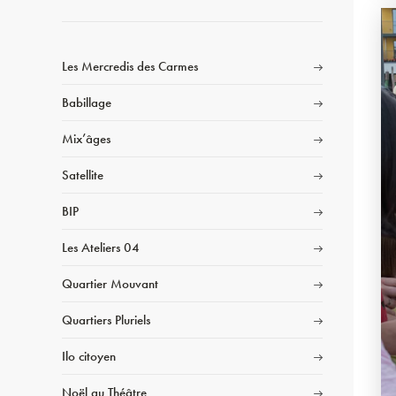
Les Mercredis des Carmes
Babillage
Mix’âges
Satellite
BIP
Les Ateliers 04
Quartier Mouvant
Quartiers Pluriels
Ilo citoyen
Noël au Théâtre